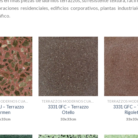
s en finas piezas de ladrillos terrazzos, su resistente textura, fáci
iones residenciales, edificios corporativos, plantas industrial
áfico.
Add to
Add to
Wishlist
Wishlist
TERRAZZOS MODERNOS CUADRADOS
TERRAZZOS MODERNOS CUADRADOS
J – Terrazzo
3331 0FC – Terrazzo
3331 GFC – 
armen
Otello
Rigole
x33cm
33x33cm
33x33