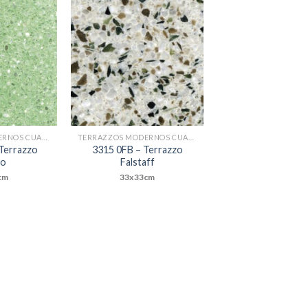
Add to
Add to
Wishlist
Wishlist
TERRAZZOS MODERNOS CUADRADOS
TERRAZZOS MODERNOS CUADRADOS
Terrazzo
3315 0FB – Terrazzo
to
Falstaff
cm
33x33cm