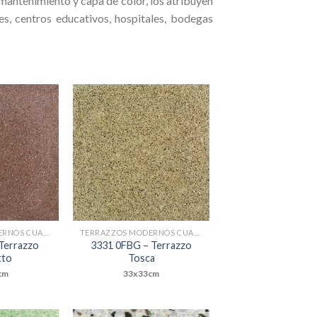
l mantenimiento y capa de color, los atribuyen
es, centros educativos, hospitales, bodegas
Add to
Add to
Wishlist
Wishlist
TERRAZZOS MODERNOS CUADRADOS
TERRAZZOS MODERNOS CUADRADOS
Terrazzo
3331 0FBG – Terrazzo
tto
Tosca
cm
33x33cm