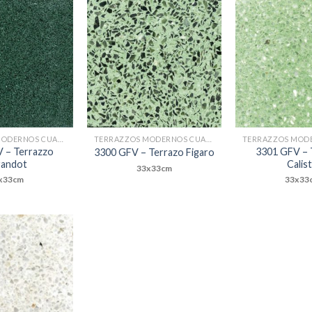
Add to
Add to
Wishlist
Wishlist
TERRAZZOS MODERNOS CUADRADOS
TERRAZZOS MODERNOS CUADRADOS
 – Terrazzo
3301 GFV – 
3300 GFV – Terrazo Figaro
randot
Calis
33x33cm
x33cm
33x33
Add to
Wishlist