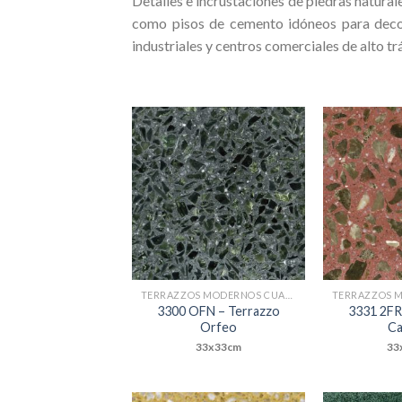
Detalles e incrustaciones de piedras naturale
como pisos de cemento idóneos para decorac
industriales y centros comerciales de alto tr
Add to
Wishlist
TERRAZZOS MODERNOS CUADRADOS
3300 OFN – Terrazzo
3331 2FR
Orfeo
C
33x33cm
33