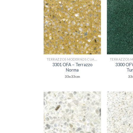
Add to
Wishlist
TERRAZZOS MODERNOS CUADRADOS
3301 OFA – Terrazzo
3300 OFV
Norma
Tu
33x33cm
33
Add to
Wishlist