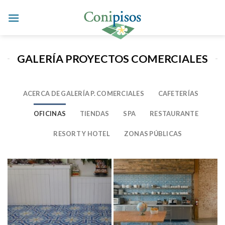
Skip
to
content
GALERÍA PROYECTOS COMERCIALES
ACERCA DE GALERÍA P. COMERCIALES
CAFETERÍAS
OFICINAS
TIENDAS
SPA
RESTAURANTE
RESORT Y HOTEL
ZONAS PÚBLICAS