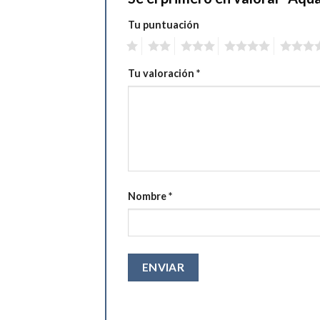
Tu puntuación
1
2
3
4
5
Tu valoración
*
Nombre
*