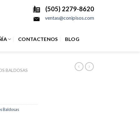
(505) 2279-8620
ventas@conipisos.com
ÍA
CONTACTENOS
BLOG
OS BALDOSAS
os Baldosas